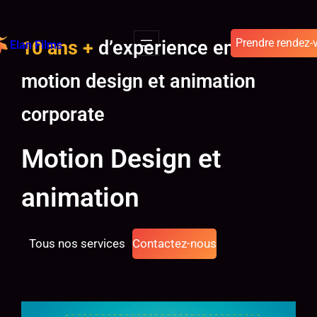
Prendre rendez-
10 ans +
d’experience en
Elan Films
motion design et animation
corporate
Motion Design et
animation
Tous nos services
Contactez-nous