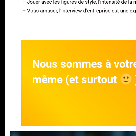
– Jouer avec les figures de style, l’intensité de la
n
– Vous amuser, l’interview d’entreprise est une ex
Nous sommes à votre 
même (et surtout