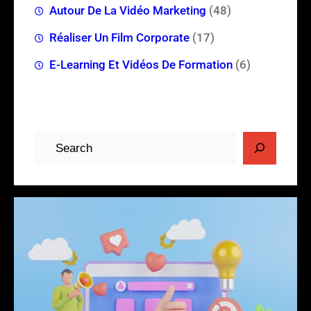
Autour De La Vidéo Marketing
(48)
Réaliser Un Film Corporate
(17)
E-Learning Et Vidéos De Formation
(6)
R
e
c
h
e
r
c
h
e