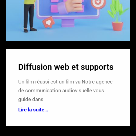
r
Diffusion web et supports
Un film réussi est un film vu Notre agence
de communication audiovisuelle vous
guide dans
Lire la suite…