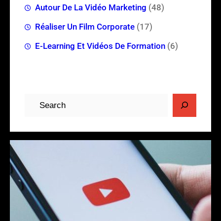
Autour De La Vidéo Marketing
(48)
Réaliser Un Film Corporate
(17)
E-Learning Et Vidéos De Formation
(6)
R
e
c
h
e
r
c
h
e