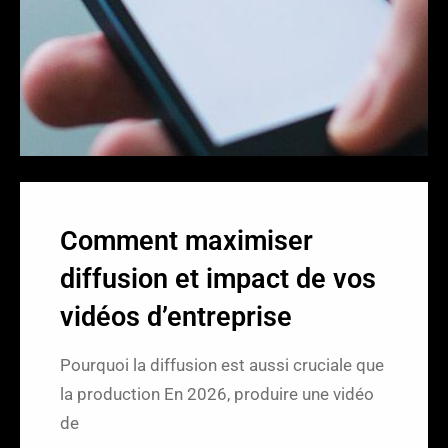
r
Comment maximiser
diffusion et impact de vos
vidéos d’entreprise
Pourquoi la diffusion est aussi cruciale que
la production En 2026, produire une vidéo
de