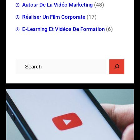
Autour De La Vidéo Marketing
(48)
Réaliser Un Film Corporate
(17)
E-Learning Et Vidéos De Formation
(6)
R
e
c
h
e
r
c
h
e