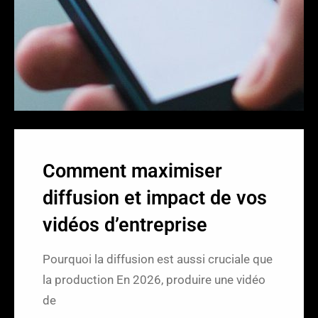
r
Comment maximiser
diffusion et impact de vos
vidéos d’entreprise
Pourquoi la diffusion est aussi cruciale que
la production En 2026, produire une vidéo
de