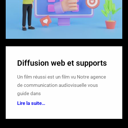
r
Diffusion web et supports
Un film réussi est un film vu Notre agence
de communication audiovisuelle vous
guide dans
Lire la suite…