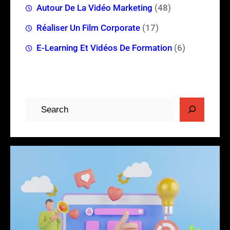
Autour De La Vidéo Marketing
(48)
Réaliser Un Film Corporate
(17)
E-Learning Et Vidéos De Formation
(6)
R
e
c
h
e
r
c
h
e