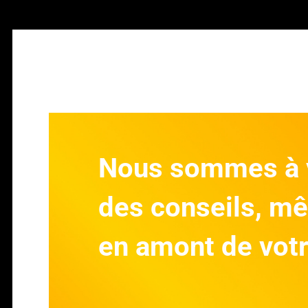
Nous sommes à v
des conseils, m
en amont de votr