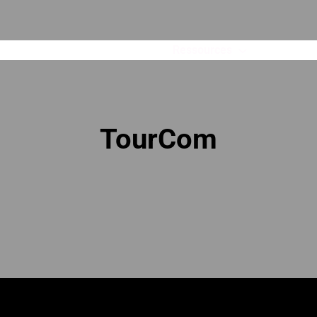
ervices
Réalisations
Références
Ressources
A propos de 
TourCom