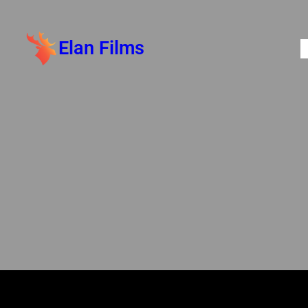
Elan Films
S