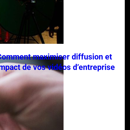
Comment maximiser diffusion et
impact de vos vidéos d’entreprise