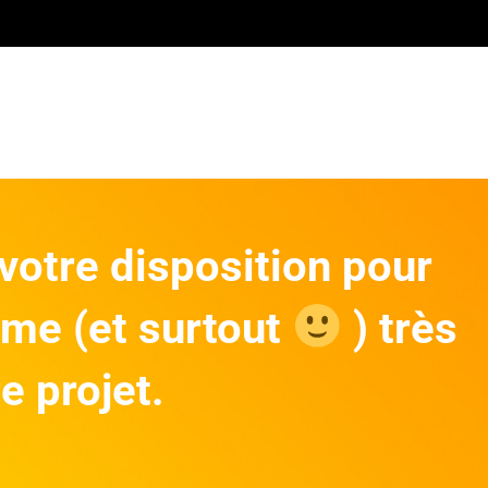
otre disposition pour
ême (et surtout
) très
e projet.