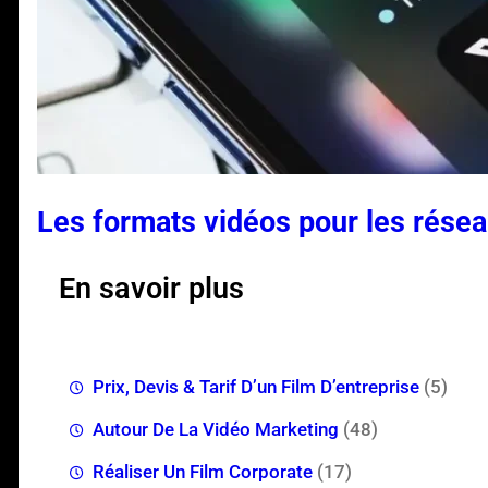
Les formats vidéos pour les résea
En savoir plus
Prix, Devis & Tarif D’un Film D’entreprise
(5)
Autour De La Vidéo Marketing
(48)
Réaliser Un Film Corporate
(17)